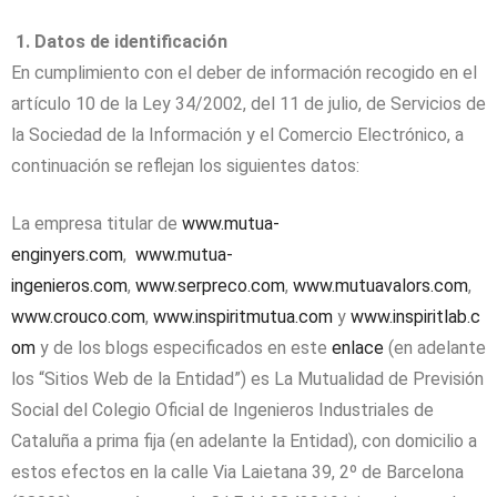
1. Datos de identificación
En cumplimiento con el deber de información recogido en el
artículo 10 de la Ley 34/2002, del 11 de julio, de Servicios de
la Sociedad de la Información y el Comercio Electrónico, a
continuación se reflejan los siguientes datos:
La empresa titular de
www.mutua-
enginyers.com
,
www.mutua-
ingenieros.com
,
www.serpreco.com
,
www.mutuavalors.com
,
www.crouco.com
,
www.inspiritmutua.com
y
www.inspiritlab.c
om
y de los blogs especificados en este
enlace
(en adelante
los “Sitios Web de la Entidad”) es La Mutualidad de Previsión
Social del Colegio Oficial de Ingenieros Industriales de
Cataluña a prima fija (en adelante la Entidad), con domicilio a
estos efectos en la calle Via Laietana 39, 2º de Barcelona